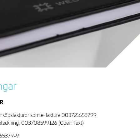
ngar
OR
inköpsfakturor som e-faktura 003721653799
eteckning: 003708599126 (Open Text)
165379-9