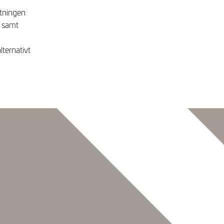
ftningen
n samt
lternativt