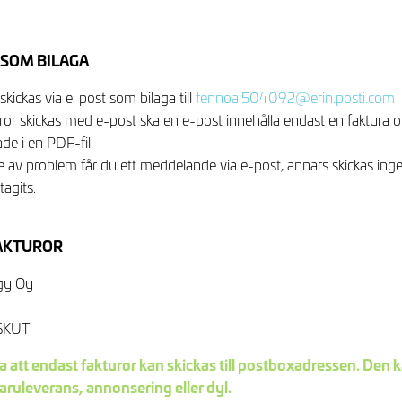
T SOM BILAGA
skickas via e-post som bilaga till
fennoa.504092@erin.posti.com
ror skickas med e-post ska en e-post innehålla endast en faktura o
e i en PDF-fil.
e av problem får du ett meddelande via e-post, annars skickas inge
agits.
AKTUROR
gy Oy
SKUT
 att endast fakturor kan skickas till postboxadressen. Den k
aruleverans, annonsering eller dyl.