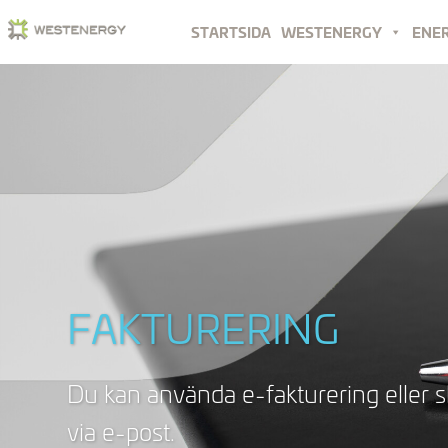
STARTSIDA
WESTENERGY
ENE
FAKTURERING
Du kan använda e-fakturering eller sk
via e-post.