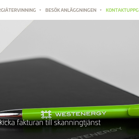
RGIÅTERVINNING
BESÖK ANLÄGGNINGEN
KONTAKTUPPG
icka fakturan till skanningtjänst