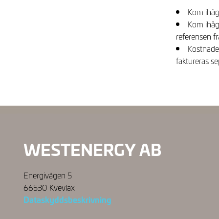
Kom ihåg
Kom ihåg 
referensen fr
Kostnader
faktureras se
WESTENERGY AB
Energivägen 5
66530 Kvevlax
Dataskyddsbeskrivning