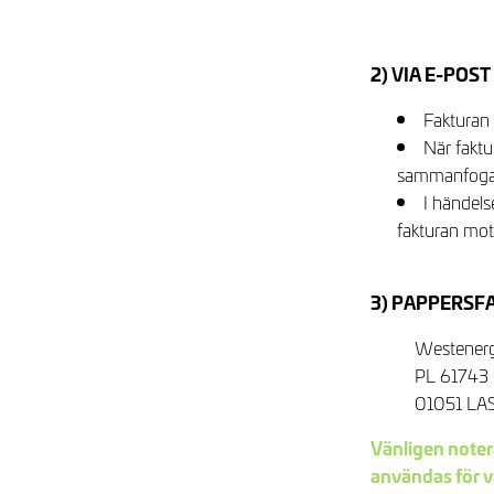
2) VIA E-POS
Fakturan 
När faktu
sammanfogad
I händels
fakturan mott
3) PAPPERSF
Westener
PL 61743
01051 LA
Vänligen notera
användas för v