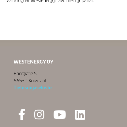
WESTENERGY OY
Energiatie 5
66530 Koivulahti
Tietosuojaseloste