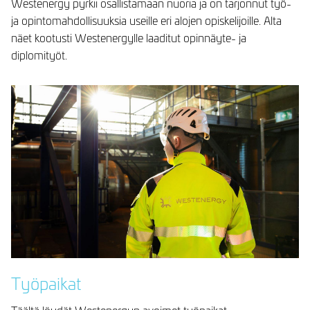
Westenergy pyrkii osallistamaan nuoria ja on tarjonnut työ-
ja opintomahdollisuuksia useille eri alojen opiskelijoille. Alta
näet kootusti Westenergylle laaditut opinnäyte- ja
diplomityöt.
Työpaikat
Täältä löydät Westenergyn avoimet työpaikat.