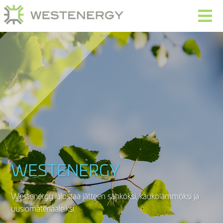
WESTENERGY
Westenergy jalostaa jätteen sähköksi, kaukolämmöksi ja
uusiomateriaaleiksi.