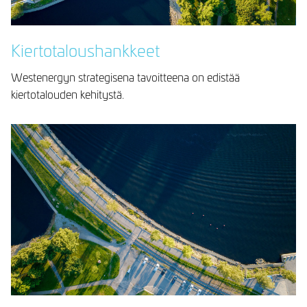
Kiertotaloushankkeet
Westenergyn strategisena tavoitteena on edistää
kiertotalouden kehitystä.